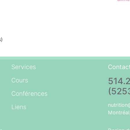
s)
Services
Contac
514.2
Cours
(525
Conférences
nutritio
Liens
Montréa