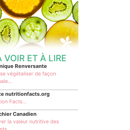
À VOIR ET À LIRE
linique Renversante
se végétaliser de façon
male…
te nutritionfacts.org
tion Facts…
ichier Canadien
er la valeur nutritive des
ents…