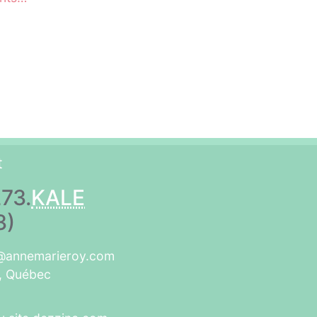
t
73.
KALE
3)
n@annemarieroy.com
l, Québec