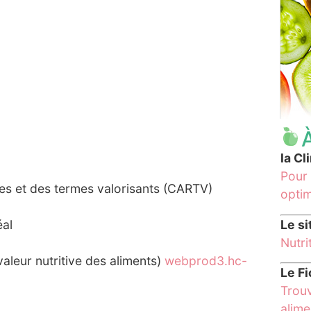
la C
Pour 
ées et des termes valorisants (CARTV)
opti
Le si
éal
Nutri
aleur nutritive des aliments)
webprod3.hc-
Le F
Trouv
alim